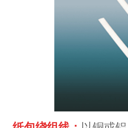
纸包绕组线：
以铜或铝